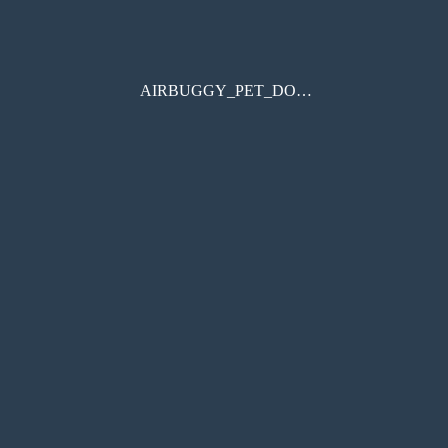
AIRBUGGY_PET_DOME3_MANUAL_eBOOK