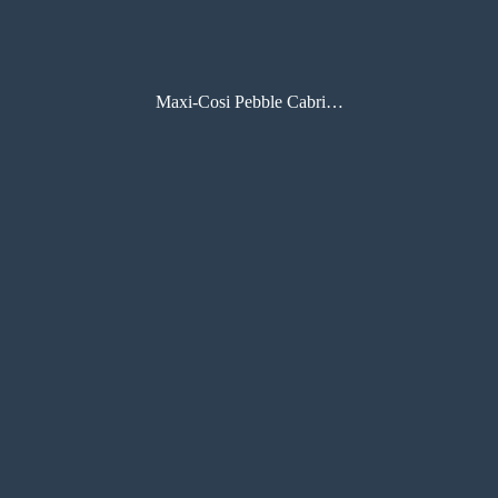
Maxi-Cosi Pebble CabrioFix 取扱説明書